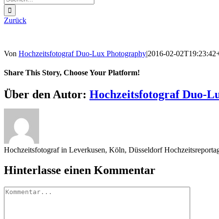
nach:
Zurück
Von
Hochzeitsfotograf Duo-Lux Photography
|
2016-02-02T19:23:42
Share This Story, Choose Your Platform!
Sharing_facebook
Sharing_twitter
Sharing_reddit
Über den Autor:
Hochzeitsfotograf Duo-L
Hochzeitsfotograf in Leverkusen, Köln, Düsseldorf Hochzeitsreport
Hinterlasse einen Kommentar
Kommentar