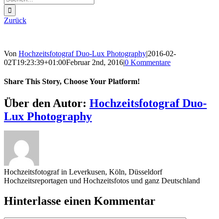
nach:
Zurück
Von
Hochzeitsfotograf Duo-Lux Photography
|
2016-02-
02T19:23:39+01:00
Februar 2nd, 2016
|
0 Kommentare
Share This Story, Choose Your Platform!
Sharing_facebook
Sharing_twitter
Sharing_reddit
Über den Autor:
Hochzeitsfotograf Duo-
Lux Photography
Hochzeitsfotograf in Leverkusen, Köln, Düsseldorf
Hochzeitsreportagen und Hochzeitsfotos und ganz Deutschland
Hinterlasse einen Kommentar