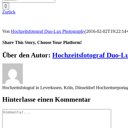
nach:
Zurück
Von
Hochzeitsfotograf Duo-Lux Photography
|
2016-02-02T19:22:14
Share This Story, Choose Your Platform!
Sharing_facebook
Sharing_twitter
Sharing_reddit
Über den Autor:
Hochzeitsfotograf Duo-L
Hochzeitsfotograf in Leverkusen, Köln, Düsseldorf Hochzeitsreport
Hinterlasse einen Kommentar
Kommentar