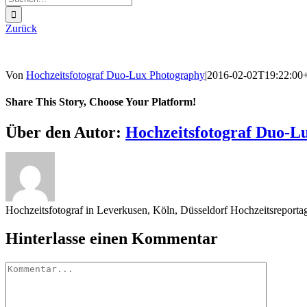
nach:
Zurück
Von
Hochzeitsfotograf Duo-Lux Photography
|
2016-02-02T19:22:00
Share This Story, Choose Your Platform!
Sharing_facebook
Sharing_twitter
Sharing_reddit
Über den Autor:
Hochzeitsfotograf Duo-L
Hochzeitsfotograf in Leverkusen, Köln, Düsseldorf Hochzeitsreport
Hinterlasse einen Kommentar
Kommentar