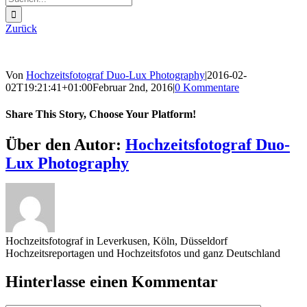
nach:
Zurück
Von
Hochzeitsfotograf Duo-Lux Photography
|
2016-02-
02T19:21:41+01:00
Februar 2nd, 2016
|
0 Kommentare
Share This Story, Choose Your Platform!
Sharing_facebook
Sharing_twitter
Sharing_reddit
Über den Autor:
Hochzeitsfotograf Duo-
Lux Photography
Hochzeitsfotograf in Leverkusen, Köln, Düsseldorf
Hochzeitsreportagen und Hochzeitsfotos und ganz Deutschland
Hinterlasse einen Kommentar