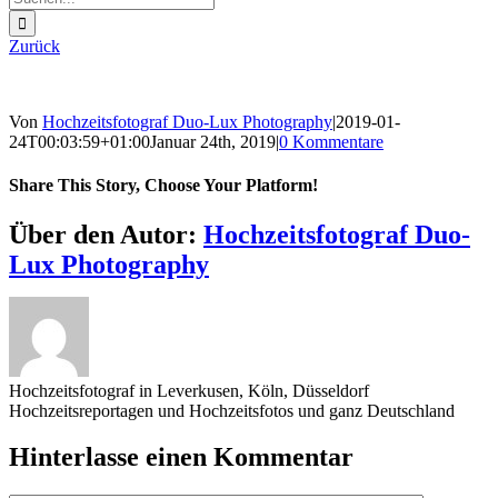
nach:
Zurück
Von
Hochzeitsfotograf Duo-Lux Photography
|
2019-01-
24T00:03:59+01:00
Januar 24th, 2019
|
0 Kommentare
Share This Story, Choose Your Platform!
Sharing_facebook
Sharing_twitter
Sharing_reddit
Über den Autor:
Hochzeitsfotograf Duo-
Lux Photography
Hochzeitsfotograf in Leverkusen, Köln, Düsseldorf
Hochzeitsreportagen und Hochzeitsfotos und ganz Deutschland
Hinterlasse einen Kommentar