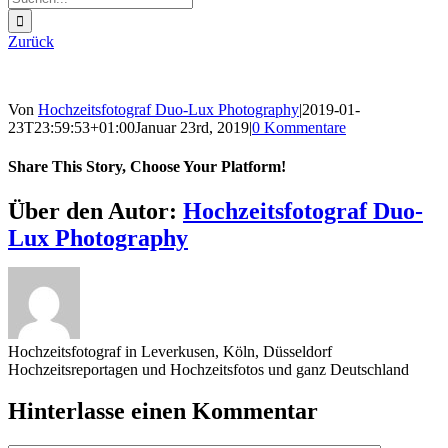
nach:
Zurück
Von
Hochzeitsfotograf Duo-Lux Photography
|
2019-01-
23T23:59:53+01:00
Januar 23rd, 2019
|
0 Kommentare
Share This Story, Choose Your Platform!
Sharing_facebook
Sharing_twitter
Sharing_reddit
Über den Autor:
Hochzeitsfotograf Duo-
Lux Photography
Hochzeitsfotograf in Leverkusen, Köln, Düsseldorf
Hochzeitsreportagen und Hochzeitsfotos und ganz Deutschland
Hinterlasse einen Kommentar