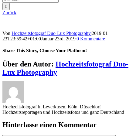
nach:
Zurück
Von
Hochzeitsfotograf Duo-Lux Photography
|
2019-01-
23T23:59:42+01:00
Januar 23rd, 2019
|
0 Kommentare
Share This Story, Choose Your Platform!
Sharing_facebook
Sharing_twitter
Sharing_reddit
Über den Autor:
Hochzeitsfotograf Duo-
Lux Photography
Hochzeitsfotograf in Leverkusen, Köln, Düsseldorf
Hochzeitsreportagen und Hochzeitsfotos und ganz Deutschland
Hinterlasse einen Kommentar