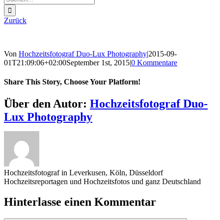
nach:
Zurück
Von
Hochzeitsfotograf Duo-Lux Photography
|
2015-09-
01T21:09:06+02:00
September 1st, 2015
|
0 Kommentare
Share This Story, Choose Your Platform!
Sharing_facebook
Sharing_twitter
Sharing_reddit
Über den Autor:
Hochzeitsfotograf Duo-
Lux Photography
Hochzeitsfotograf in Leverkusen, Köln, Düsseldorf
Hochzeitsreportagen und Hochzeitsfotos und ganz Deutschland
Hinterlasse einen Kommentar