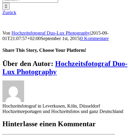
nach:
Zurück
Von
Hochzeitsfotograf Duo-Lux Photography
|
2015-09-
01T21:07:57+02:00
September 1st, 2015
|
0 Kommentare
Share This Story, Choose Your Platform!
Sharing_facebook
Sharing_twitter
Sharing_reddit
Über den Autor:
Hochzeitsfotograf Duo-
Lux Photography
Hochzeitsfotograf in Leverkusen, Köln, Düsseldorf
Hochzeitsreportagen und Hochzeitsfotos und ganz Deutschland
Hinterlasse einen Kommentar