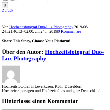
nach:
Zurück
Von
Hochzeitsfotograf Duo-Lux Photography
|
2019-06-
24T21:46:13+02:00
Juni 24th, 2019
|
0 Kommentare
Share This Story, Choose Your Platform!
Sharing_facebook
Sharing_twitter
Sharing_reddit
Über den Autor:
Hochzeitsfotograf Duo-
Lux Photography
Hochzeitsfotograf in Leverkusen, Köln, Düsseldorf
Hochzeitsreportagen und Hochzeitsfotos und ganz Deutschland
Hinterlasse einen Kommentar