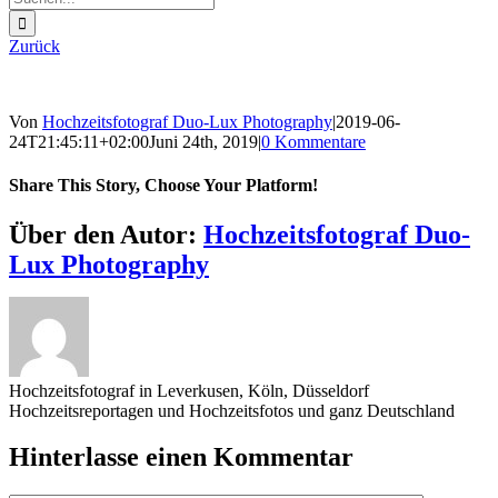
nach:
Zurück
Von
Hochzeitsfotograf Duo-Lux Photography
|
2019-06-
24T21:45:11+02:00
Juni 24th, 2019
|
0 Kommentare
Share This Story, Choose Your Platform!
Sharing_facebook
Sharing_twitter
Sharing_reddit
Über den Autor:
Hochzeitsfotograf Duo-
Lux Photography
Hochzeitsfotograf in Leverkusen, Köln, Düsseldorf
Hochzeitsreportagen und Hochzeitsfotos und ganz Deutschland
Hinterlasse einen Kommentar