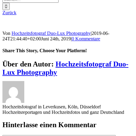
nach:
Zurück
Von
Hochzeitsfotograf Duo-Lux Photography
|
2019-06-
24T21:44:40+02:00
Juni 24th, 2019
|
0 Kommentare
Share This Story, Choose Your Platform!
Sharing_facebook
Sharing_twitter
Sharing_reddit
Über den Autor:
Hochzeitsfotograf Duo-
Lux Photography
Hochzeitsfotograf in Leverkusen, Köln, Düsseldorf
Hochzeitsreportagen und Hochzeitsfotos und ganz Deutschland
Hinterlasse einen Kommentar