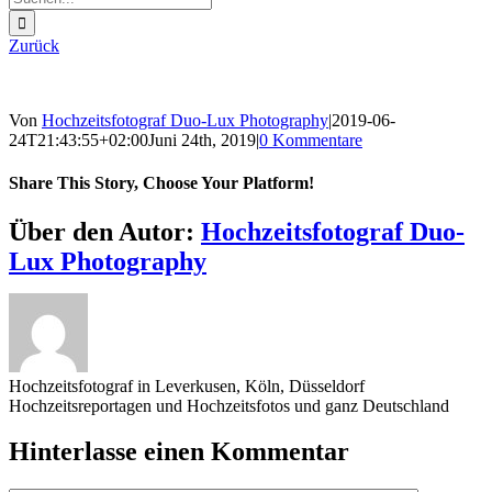
nach:
Zurück
Von
Hochzeitsfotograf Duo-Lux Photography
|
2019-06-
24T21:43:55+02:00
Juni 24th, 2019
|
0 Kommentare
Share This Story, Choose Your Platform!
Sharing_facebook
Sharing_twitter
Sharing_reddit
Über den Autor:
Hochzeitsfotograf Duo-
Lux Photography
Hochzeitsfotograf in Leverkusen, Köln, Düsseldorf
Hochzeitsreportagen und Hochzeitsfotos und ganz Deutschland
Hinterlasse einen Kommentar