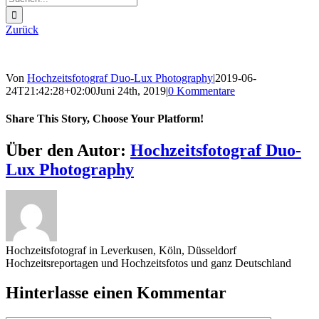
nach:
Zurück
Von
Hochzeitsfotograf Duo-Lux Photography
|
2019-06-
24T21:42:28+02:00
Juni 24th, 2019
|
0 Kommentare
Share This Story, Choose Your Platform!
Sharing_facebook
Sharing_twitter
Sharing_reddit
Über den Autor:
Hochzeitsfotograf Duo-
Lux Photography
Hochzeitsfotograf in Leverkusen, Köln, Düsseldorf
Hochzeitsreportagen und Hochzeitsfotos und ganz Deutschland
Hinterlasse einen Kommentar