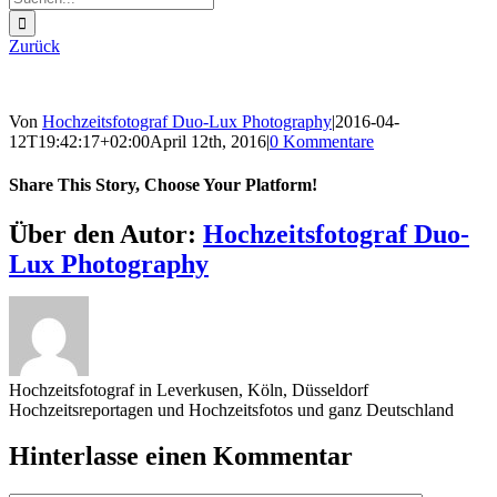
nach:
Zurück
Von
Hochzeitsfotograf Duo-Lux Photography
|
2016-04-
12T19:42:17+02:00
April 12th, 2016
|
0 Kommentare
Share This Story, Choose Your Platform!
Sharing_facebook
Sharing_twitter
Sharing_reddit
Über den Autor:
Hochzeitsfotograf Duo-
Lux Photography
Hochzeitsfotograf in Leverkusen, Köln, Düsseldorf
Hochzeitsreportagen und Hochzeitsfotos und ganz Deutschland
Hinterlasse einen Kommentar