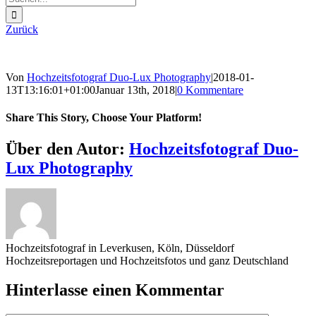
nach:
Zurück
Von
Hochzeitsfotograf Duo-Lux Photography
|
2018-01-
13T13:16:01+01:00
Januar 13th, 2018
|
0 Kommentare
Share This Story, Choose Your Platform!
Sharing_facebook
Sharing_twitter
Sharing_reddit
Über den Autor:
Hochzeitsfotograf Duo-
Lux Photography
Hochzeitsfotograf in Leverkusen, Köln, Düsseldorf
Hochzeitsreportagen und Hochzeitsfotos und ganz Deutschland
Hinterlasse einen Kommentar