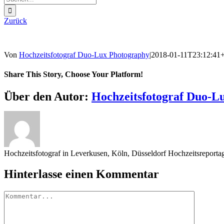
nach:
Zurück
Von
Hochzeitsfotograf Duo-Lux Photography
|
2018-01-11T23:12:41
Share This Story, Choose Your Platform!
Sharing_facebook
Sharing_twitter
Sharing_reddit
Über den Autor:
Hochzeitsfotograf Duo-L
Hochzeitsfotograf in Leverkusen, Köln, Düsseldorf Hochzeitsreport
Hinterlasse einen Kommentar
Kommentar