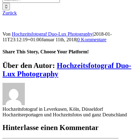
nach:
Zurück
Von
Hochzeitsfotograf Duo-Lux Photography
|
2018-01-
11T23:12:19+01:00
Januar 11th, 2018
|
0 Kommentare
Share This Story, Choose Your Platform!
Sharing_facebook
Sharing_twitter
Sharing_reddit
Über den Autor:
Hochzeitsfotograf Duo-
Lux Photography
Hochzeitsfotograf in Leverkusen, Köln, Düsseldorf
Hochzeitsreportagen und Hochzeitsfotos und ganz Deutschland
Hinterlasse einen Kommentar