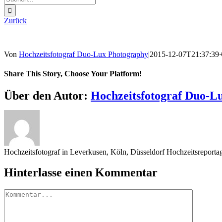
nach:
Zurück
Von
Hochzeitsfotograf Duo-Lux Photography
|
2015-12-07T21:37:39
Share This Story, Choose Your Platform!
Sharing_facebook
Sharing_twitter
Sharing_reddit
Über den Autor:
Hochzeitsfotograf Duo-L
Hochzeitsfotograf in Leverkusen, Köln, Düsseldorf Hochzeitsreport
Hinterlasse einen Kommentar
Kommentar