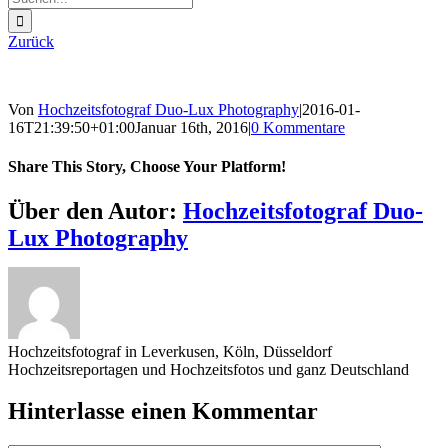
nach:
Zurück
Von
Hochzeitsfotograf Duo-Lux Photography
|
2016-01-
16T21:39:50+01:00
Januar 16th, 2016
|
0 Kommentare
Share This Story, Choose Your Platform!
Sharing_facebook
Sharing_twitter
Sharing_reddit
Über den Autor:
Hochzeitsfotograf Duo-
Lux Photography
Hochzeitsfotograf in Leverkusen, Köln, Düsseldorf
Hochzeitsreportagen und Hochzeitsfotos und ganz Deutschland
Hinterlasse einen Kommentar