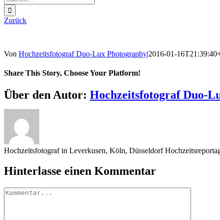
nach:
Zurück
Von
Hochzeitsfotograf Duo-Lux Photography
|
2016-01-16T21:39:40
Share This Story, Choose Your Platform!
Sharing_facebook
Sharing_twitter
Sharing_reddit
Über den Autor:
Hochzeitsfotograf Duo-L
Hochzeitsfotograf in Leverkusen, Köln, Düsseldorf Hochzeitsreport
Hinterlasse einen Kommentar
Kommentar