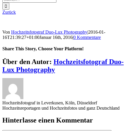
nach:
Zurück
Von
Hochzeitsfotograf Duo-Lux Photography
|
2016-01-
16T21:39:27+01:00
Januar 16th, 2016
|
0 Kommentare
Share This Story, Choose Your Platform!
Sharing_facebook
Sharing_twitter
Sharing_reddit
Über den Autor:
Hochzeitsfotograf Duo-
Lux Photography
Hochzeitsfotograf in Leverkusen, Köln, Düsseldorf
Hochzeitsreportagen und Hochzeitsfotos und ganz Deutschland
Hinterlasse einen Kommentar