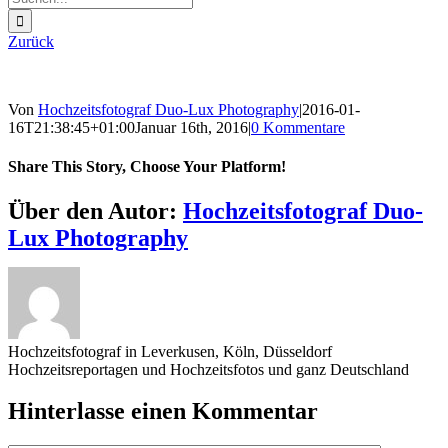
nach:
Zurück
Von
Hochzeitsfotograf Duo-Lux Photography
|
2016-01-
16T21:38:45+01:00
Januar 16th, 2016
|
0 Kommentare
Share This Story, Choose Your Platform!
Sharing_facebook
Sharing_twitter
Sharing_reddit
Über den Autor:
Hochzeitsfotograf Duo-
Lux Photography
Hochzeitsfotograf in Leverkusen, Köln, Düsseldorf
Hochzeitsreportagen und Hochzeitsfotos und ganz Deutschland
Hinterlasse einen Kommentar