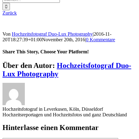
nach:
Zurück
Von
Hochzeitsfotograf Duo-Lux Photography
|
2016-11-
20T18:27:39+01:00
November 20th, 2016
|
0 Kommentare
Share This Story, Choose Your Platform!
Sharing_facebook
Sharing_twitter
Sharing_reddit
Über den Autor:
Hochzeitsfotograf Duo-
Lux Photography
Hochzeitsfotograf in Leverkusen, Köln, Düsseldorf
Hochzeitsreportagen und Hochzeitsfotos und ganz Deutschland
Hinterlasse einen Kommentar