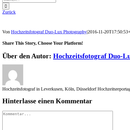
nach:
Zurück
Von
Hochzeitsfotograf Duo-Lux Photography
|
2016-11-20T17:50:53
Share This Story, Choose Your Platform!
Sharing_facebook
Sharing_twitter
Sharing_reddit
Über den Autor:
Hochzeitsfotograf Duo-L
Hochzeitsfotograf in Leverkusen, Köln, Düsseldorf Hochzeitsreport
Hinterlasse einen Kommentar
Kommentar