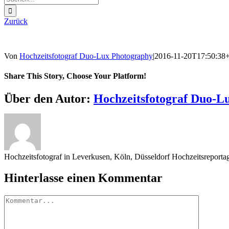
nach:
Zurück
Von
Hochzeitsfotograf Duo-Lux Photography
|
2016-11-20T17:50:38
Share This Story, Choose Your Platform!
Sharing_facebook
Sharing_twitter
Sharing_reddit
Über den Autor:
Hochzeitsfotograf Duo-L
Hochzeitsfotograf in Leverkusen, Köln, Düsseldorf Hochzeitsreport
Hinterlasse einen Kommentar
Kommentar