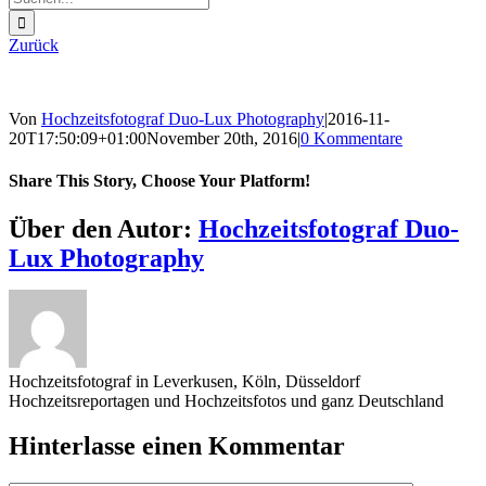
nach:
Zurück
Von
Hochzeitsfotograf Duo-Lux Photography
|
2016-11-
20T17:50:09+01:00
November 20th, 2016
|
0 Kommentare
Share This Story, Choose Your Platform!
Sharing_facebook
Sharing_twitter
Sharing_reddit
Über den Autor:
Hochzeitsfotograf Duo-
Lux Photography
Hochzeitsfotograf in Leverkusen, Köln, Düsseldorf
Hochzeitsreportagen und Hochzeitsfotos und ganz Deutschland
Hinterlasse einen Kommentar