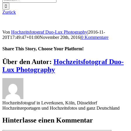
nach:
Zurück
Von
Hochzeitsfotograf Duo-Lux Photography
|
2016-11-
20T17:49:47+01:00
November 20th, 2016
|
0 Kommentare
Share This Story, Choose Your Platform!
Sharing_facebook
Sharing_twitter
Sharing_reddit
Über den Autor:
Hochzeitsfotograf Duo-
Lux Photography
Hochzeitsfotograf in Leverkusen, Köln, Düsseldorf
Hochzeitsreportagen und Hochzeitsfotos und ganz Deutschland
Hinterlasse einen Kommentar