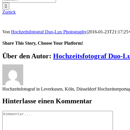
nach:
Zurück
Von
Hochzeitsfotograf Duo-Lux Photography
|
2016-01-23T21:17:25
Share This Story, Choose Your Platform!
Sharing_facebook
Sharing_twitter
Sharing_reddit
Über den Autor:
Hochzeitsfotograf Duo-L
Hochzeitsfotograf in Leverkusen, Köln, Düsseldorf Hochzeitsreport
Hinterlasse einen Kommentar
Kommentar