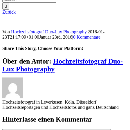
nach:
Zurück
Von
Hochzeitsfotograf Duo-Lux Photography
|
2016-01-
23T21:17:09+01:00
Januar 23rd, 2016
|
0 Kommentare
Share This Story, Choose Your Platform!
Sharing_facebook
Sharing_twitter
Sharing_reddit
Über den Autor:
Hochzeitsfotograf Duo-
Lux Photography
Hochzeitsfotograf in Leverkusen, Köln, Düsseldorf
Hochzeitsreportagen und Hochzeitsfotos und ganz Deutschland
Hinterlasse einen Kommentar