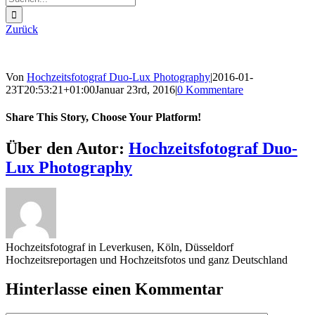
nach:
Zurück
Von
Hochzeitsfotograf Duo-Lux Photography
|
2016-01-
23T20:53:21+01:00
Januar 23rd, 2016
|
0 Kommentare
Share This Story, Choose Your Platform!
Sharing_facebook
Sharing_twitter
Sharing_reddit
Über den Autor:
Hochzeitsfotograf Duo-
Lux Photography
Hochzeitsfotograf in Leverkusen, Köln, Düsseldorf
Hochzeitsreportagen und Hochzeitsfotos und ganz Deutschland
Hinterlasse einen Kommentar