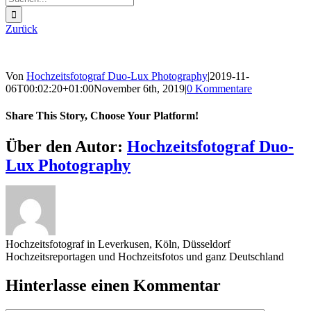
nach:
Zurück
Von
Hochzeitsfotograf Duo-Lux Photography
|
2019-11-
06T00:02:20+01:00
November 6th, 2019
|
0 Kommentare
Share This Story, Choose Your Platform!
Sharing_facebook
Sharing_twitter
Sharing_reddit
Über den Autor:
Hochzeitsfotograf Duo-
Lux Photography
Hochzeitsfotograf in Leverkusen, Köln, Düsseldorf
Hochzeitsreportagen und Hochzeitsfotos und ganz Deutschland
Hinterlasse einen Kommentar