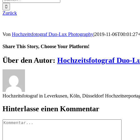
nach:
Zurück
Von
Hochzeitsfotograf Duo-Lux Photography
|
2019-11-06T00:01:27
Share This Story, Choose Your Platform!
Sharing_facebook
Sharing_twitter
Sharing_reddit
Über den Autor:
Hochzeitsfotograf Duo-L
Hochzeitsfotograf in Leverkusen, Köln, Düsseldorf Hochzeitsreport
Hinterlasse einen Kommentar
Kommentar