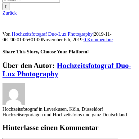
nach:
Zurück
Von
Hochzeitsfotograf Duo-Lux Photography
|
2019-11-
06T00:01:05+01:00
November 6th, 2019
|
0 Kommentare
Share This Story, Choose Your Platform!
Sharing_facebook
Sharing_twitter
Sharing_reddit
Über den Autor:
Hochzeitsfotograf Duo-
Lux Photography
Hochzeitsfotograf in Leverkusen, Köln, Düsseldorf
Hochzeitsreportagen und Hochzeitsfotos und ganz Deutschland
Hinterlasse einen Kommentar