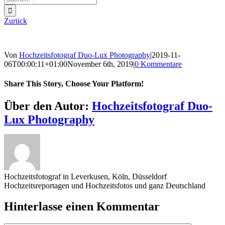
nach:
Zurück
Von
Hochzeitsfotograf Duo-Lux Photography
|
2019-11-
06T00:00:11+01:00
November 6th, 2019
|
0 Kommentare
Share This Story, Choose Your Platform!
Sharing_facebook
Sharing_twitter
Sharing_reddit
Über den Autor:
Hochzeitsfotograf Duo-
Lux Photography
Hochzeitsfotograf in Leverkusen, Köln, Düsseldorf
Hochzeitsreportagen und Hochzeitsfotos und ganz Deutschland
Hinterlasse einen Kommentar