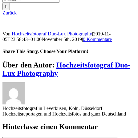
nach:
Zurück
Von
Hochzeitsfotograf Duo-Lux Photography
|
2019-11-
05T23:58:43+01:00
November 5th, 2019
|
0 Kommentare
Share This Story, Choose Your Platform!
Sharing_facebook
Sharing_twitter
Sharing_reddit
Über den Autor:
Hochzeitsfotograf Duo-
Lux Photography
Hochzeitsfotograf in Leverkusen, Köln, Düsseldorf
Hochzeitsreportagen und Hochzeitsfotos und ganz Deutschland
Hinterlasse einen Kommentar