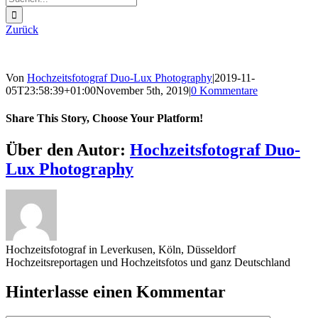
nach:
Zurück
Von
Hochzeitsfotograf Duo-Lux Photography
|
2019-11-
05T23:58:39+01:00
November 5th, 2019
|
0 Kommentare
Share This Story, Choose Your Platform!
Sharing_facebook
Sharing_twitter
Sharing_reddit
Über den Autor:
Hochzeitsfotograf Duo-
Lux Photography
Hochzeitsfotograf in Leverkusen, Köln, Düsseldorf
Hochzeitsreportagen und Hochzeitsfotos und ganz Deutschland
Hinterlasse einen Kommentar