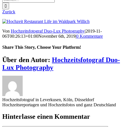
nach:
Zurück
Von
Hochzeitsfotograf Duo-Lux Photography
|
2019-11-
06T00:26:13+01:00
November 6th, 2019
|
0 Kommentare
Share This Story, Choose Your Platform!
Sharing_facebook
Sharing_twitter
Sharing_reddit
Über den Autor:
Hochzeitsfotograf Duo-
Lux Photography
Hochzeitsfotograf in Leverkusen, Köln, Düsseldorf
Hochzeitsreportagen und Hochzeitsfotos und ganz Deutschland
Hinterlasse einen Kommentar