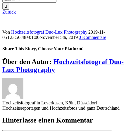
nach:
Zurück
Von
Hochzeitsfotograf Duo-Lux Photography
|
2019-11-
05T23:56:48+01:00
November 5th, 2019
|
0 Kommentare
Share This Story, Choose Your Platform!
Sharing_facebook
Sharing_twitter
Sharing_reddit
Über den Autor:
Hochzeitsfotograf Duo-
Lux Photography
Hochzeitsfotograf in Leverkusen, Köln, Düsseldorf
Hochzeitsreportagen und Hochzeitsfotos und ganz Deutschland
Hinterlasse einen Kommentar