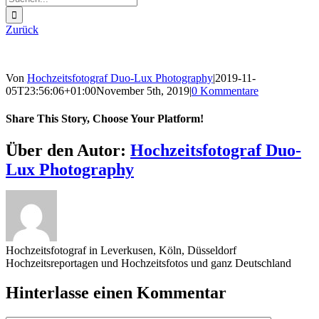
nach:
Zurück
Von
Hochzeitsfotograf Duo-Lux Photography
|
2019-11-
05T23:56:06+01:00
November 5th, 2019
|
0 Kommentare
Share This Story, Choose Your Platform!
Sharing_facebook
Sharing_twitter
Sharing_reddit
Über den Autor:
Hochzeitsfotograf Duo-
Lux Photography
Hochzeitsfotograf in Leverkusen, Köln, Düsseldorf
Hochzeitsreportagen und Hochzeitsfotos und ganz Deutschland
Hinterlasse einen Kommentar