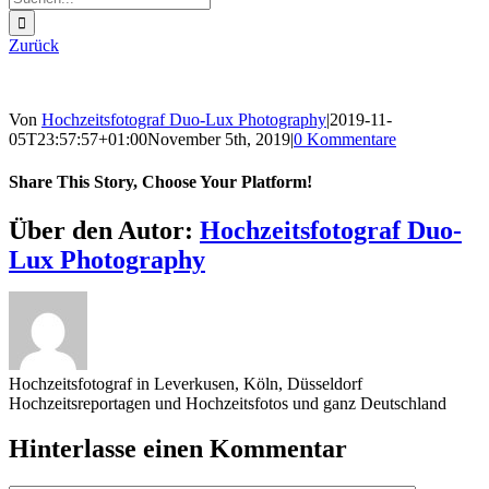
nach:
Zurück
Von
Hochzeitsfotograf Duo-Lux Photography
|
2019-11-
05T23:57:57+01:00
November 5th, 2019
|
0 Kommentare
Share This Story, Choose Your Platform!
Sharing_facebook
Sharing_twitter
Sharing_reddit
Über den Autor:
Hochzeitsfotograf Duo-
Lux Photography
Hochzeitsfotograf in Leverkusen, Köln, Düsseldorf
Hochzeitsreportagen und Hochzeitsfotos und ganz Deutschland
Hinterlasse einen Kommentar