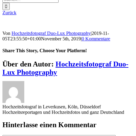
nach:
Zurück
Von
Hochzeitsfotograf Duo-Lux Photography
|
2019-11-
05T23:55:50+01:00
November 5th, 2019
|
0 Kommentare
Share This Story, Choose Your Platform!
Sharing_facebook
Sharing_twitter
Sharing_reddit
Über den Autor:
Hochzeitsfotograf Duo-
Lux Photography
Hochzeitsfotograf in Leverkusen, Köln, Düsseldorf
Hochzeitsreportagen und Hochzeitsfotos und ganz Deutschland
Hinterlasse einen Kommentar