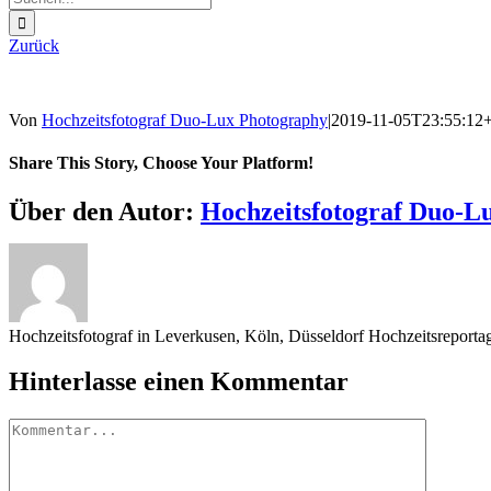
nach:
Zurück
Von
Hochzeitsfotograf Duo-Lux Photography
|
2019-11-05T23:55:12
Share This Story, Choose Your Platform!
Sharing_facebook
Sharing_twitter
Sharing_reddit
Über den Autor:
Hochzeitsfotograf Duo-L
Hochzeitsfotograf in Leverkusen, Köln, Düsseldorf Hochzeitsreport
Hinterlasse einen Kommentar
Kommentar