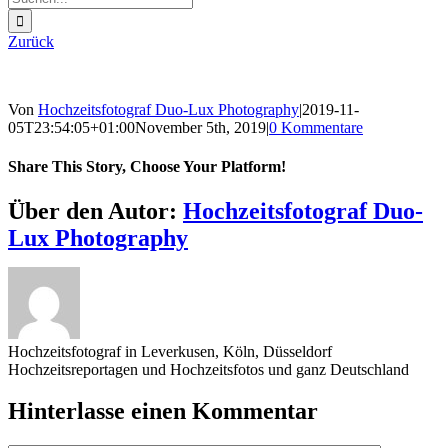
nach:
Zurück
Von
Hochzeitsfotograf Duo-Lux Photography
|
2019-11-
05T23:54:05+01:00
November 5th, 2019
|
0 Kommentare
Share This Story, Choose Your Platform!
Sharing_facebook
Sharing_twitter
Sharing_reddit
Über den Autor:
Hochzeitsfotograf Duo-
Lux Photography
Hochzeitsfotograf in Leverkusen, Köln, Düsseldorf
Hochzeitsreportagen und Hochzeitsfotos und ganz Deutschland
Hinterlasse einen Kommentar