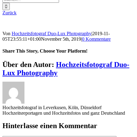
nach:
Zurück
Von
Hochzeitsfotograf Duo-Lux Photography
|
2019-11-
05T23:55:11+01:00
November 5th, 2019
|
0 Kommentare
Share This Story, Choose Your Platform!
Sharing_facebook
Sharing_twitter
Sharing_reddit
Über den Autor:
Hochzeitsfotograf Duo-
Lux Photography
Hochzeitsfotograf in Leverkusen, Köln, Düsseldorf
Hochzeitsreportagen und Hochzeitsfotos und ganz Deutschland
Hinterlasse einen Kommentar