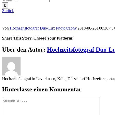
nach:
Zurück
Von
Hochzeitsfotograf Duo-Lux Photography
|
2018-06-26T00:36:43
Share This Story, Choose Your Platform!
Sharing_facebook
Sharing_twitter
Sharing_reddit
Über den Autor:
Hochzeitsfotograf Duo-L
Hochzeitsfotograf in Leverkusen, Köln, Düsseldorf Hochzeitsreport
Hinterlasse einen Kommentar
Kommentar