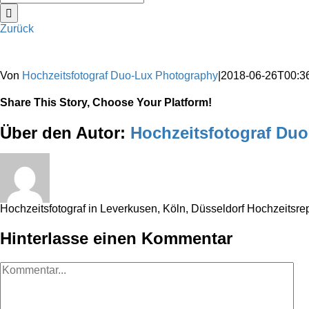
nach:
Zurück
Von
Hochzeitsfotograf Duo-Lux Photography
|
2018-06-26T00:3
Share This Story, Choose Your Platform!
Sharing_facebook
Sharing_twitter
Sharing_reddit
Über den Autor:
Hochzeitsfotograf Du
Hochzeitsfotograf in Leverkusen, Köln, Düsseldorf Hochzeitsr
Hinterlasse einen Kommentar
Kommentar