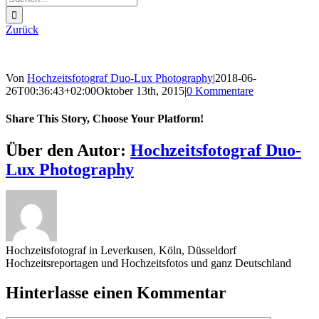
nach:
Zurück
Von
Hochzeitsfotograf Duo-Lux Photography
|
2018-06-
26T00:36:43+02:00
Oktober 13th, 2015
|
0 Kommentare
Share This Story, Choose Your Platform!
Sharing_facebook
Sharing_twitter
Sharing_reddit
Über den Autor:
Hochzeitsfotograf Duo-
Lux Photography
Hochzeitsfotograf in Leverkusen, Köln, Düsseldorf
Hochzeitsreportagen und Hochzeitsfotos und ganz Deutschland
Hinterlasse einen Kommentar