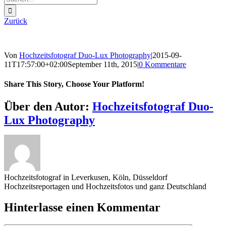
nach:
Zurück
Von
Hochzeitsfotograf Duo-Lux Photography
|
2015-09-
11T17:57:00+02:00
September 11th, 2015
|
0 Kommentare
Share This Story, Choose Your Platform!
Sharing_facebook
Sharing_twitter
Sharing_reddit
Über den Autor:
Hochzeitsfotograf Duo-
Lux Photography
Hochzeitsfotograf in Leverkusen, Köln, Düsseldorf
Hochzeitsreportagen und Hochzeitsfotos und ganz Deutschland
Hinterlasse einen Kommentar